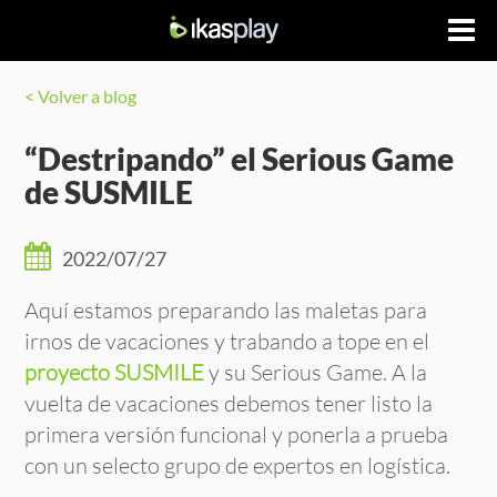
< Volver a blog
“Destripando” el Serious Game
de SUSMILE
2022/07/27
Aquí estamos preparando las maletas para
irnos de vacaciones y trabando a tope en el
proyecto SUSMILE
y su Serious Game. A la
vuelta de vacaciones debemos tener listo la
primera versión funcional y ponerla a prueba
con un selecto grupo de expertos en logística.