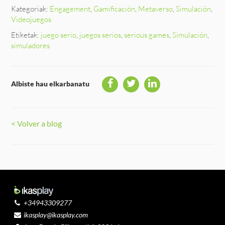
Kategoriak:
Engagement
,
Gamificación
,
Metaverso
,
Simulación
,
Videojuegos
Etiketak:
juego serio
,
juegos serios
,
serious games
,
Simulación
,
simuladores
Albiste hau elkarbanatu
< Volver a blog
+34943309277
ikasplay@ikasplay.com