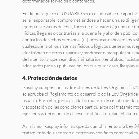
determinados servicios o contenidos.
En dicho registro el USUARIO será responsable de aportar 
será responsable, comprometiéndose a hacer un uso diligen
ejemplo servicios de chat, foros de discusión o grupos de not
ilícitas, ilegales o contrarias a la buena fe y al orden públi
contra los derechos humanos; (iii) provocar daños en los sist
cualesquiera otros sistemas físicos o lógicos que sean susce
electrónico de otros usuarios y modificar o manipular sus m
de la persona, que sean discriminatorios, xenófobos, racistas,
adecuados para su publicación. En cualquier caso, Ikasplay no
4. Protección de datos
Ikasplay cumple con las directrices de la Ley Orgánica 15
se aprueba el Reglamento de desarrollo de la Ley Orgánica 
usuario. Para ello, junto a cada formulario de recabo de dato
y aceptación de las condiciones particulares del tratamiento
ejercer sus derechos de acceso, rectificación, cancelación u 
Asimismo, Ikasplay informa que da cumplimiento a la Ley 34/
tratamiento de su correo electrónico con fines comerciale