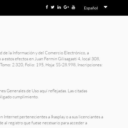
Español
d de la Información y del Comercio Electrónico, a
o a estos efectos en Juan Fermin Gilisagasti 4, local 308,
Tomo: 2.320, Folio: 195, Hoja: SS-28.998, Inscripciones:
nes Generales de Uso aquí reflejadas. Las citadas
bligado cumplimiento.
n Internet pertenecientes a Ikasplay o a sus licenciantes a
e al registro que fuese necesario para acceder a