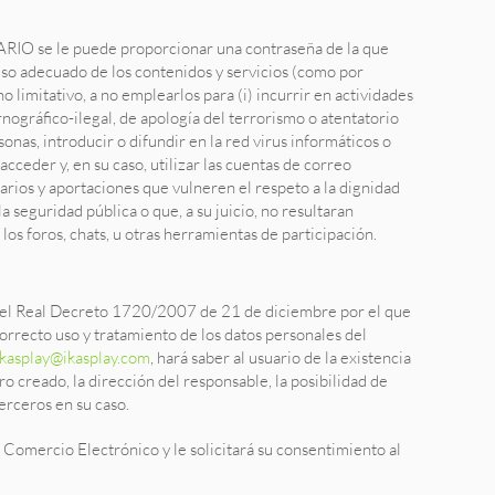
UARIO se le puede proporcionar una contraseña de la que
so adecuado de los contenidos y servicios (como por
o limitativo, a no emplearlos para (i) incurrir en actividades
ornográfico-ilegal, de apología del terrorismo o atentatorio
onas, introducir o difundir en la red virus informáticos o
cceder y, en su caso, utilizar las cuentas de correo
arios y aportaciones que vulneren el respeto a la dignidad
a seguridad pública o que, a su juicio, no resultaran
los foros, chats, u otras herramientas de participación.
, el Real Decreto 1720/2007 de 21 de diciembre por el que
rrecto uso y tratamiento de los datos personales del
ikasplay@ikasplay.com
, hará saber al usuario de la existencia
o creado, la dirección del responsable, la posibilidad de
terceros en su caso.
 Comercio Electrónico y le solicitará su consentimiento al