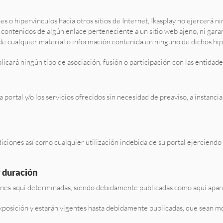
s o hipervínculos hacía otros sitios de Internet, Ikasplay no ejercerá ni
ontenidos de algún enlace perteneciente a un sitio web ajeno, ni garantiz
 de cualquier material o información contenida en ninguno de dichos hipe
icará ningún tipo de asociación, fusión o participación con las entidad
a portal y/o los servicios ofrecidos sin necesidad de preaviso, a instanc
ciones así como cualquier utilización indebida de su portal ejerciendo 
y duración
ones aquí determinadas, siendo debidamente publicadas como aquí apar
exposición y estarán vigentes hasta debidamente publicadas, que sean mo