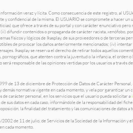
información veraz y lícita. Como consecuencia de este registro, al US
te y confidencial de la misma. El USUARIO se compromete a hacer un u
icias) que ofrece a través de su portal y con carácter enunciativo pero n
co; (ii) difundir contenidos o propaganda de carácter racista, xenófobo, p
emas físicos y lógicos de Ikasplay, de sus proveedores o de terceras pers
ptibles de provocar los daños anteriormente mencionados; (iv) intentar a
ensajes. Ikasplay se reserva el derecho de retirar todos aquellos coment
 pornográficos, que atenten contra la juventud o la infancia, el orden o l
 será responsable de las opiniones vertidas por los usuarios a través de 
/1999 de 13 de diciembre de Protección de Datos de Carácter Personal
y demás normativa vigente en cada momento, y vela por garantizar un co
s de carácter personal, en los servicios que el usuario pueda solicitar a
 de sus datos en cada caso, informándole de la responsabilidad del ficher
oposición, la finalidad del tratamiento y las comunicaciones de datos a 
2002 de 11 de julio, de Servicios de la Sociedad de la Información y el
s en cada momento.