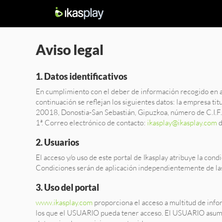
Aviso legal
1. Datos identificativos
En cumplimiento con el deber de información recogido en ar
continuación se reflejan los siguientes datos: la empresa tit
20018, Donostia-San Sebastián, Gipuzkoa, número de C.I.F.
1ª. Correo electrónico de contacto:
ikasplay@ikasplay.com
d
2. Usuarios
El acceso y/o uso de este portal de Ikasplay atribuye la co
Condiciones serán de aplicación independientemente de la
3. Uso del portal
www.ikasplay.com
proporciona el acceso a multitud de infor
los que el USUARIO pueda tener acceso. El USUARIO asume la