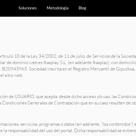
Soluciones
Metodología
Blog
tículo 10 de la Ley 34/2002, de 11 de julio, de Servicios de la Socieda
ular de dominio web es Ikasplay, S.L. (en adelante Ikasplay), con domicili
: B20943965. Sociedad inscrita en el Registro Mercantil de Gipuzkoa, 
el sitio web.
ndición de USUARIO, que acepta, desde dicho acceso y/o uso, las Condicio
s Condiciones Generales de Contratación que en su caso resulten de o
maciones, servicios, programas o datos (en adelante, “los contenidos”) e
 responsabilidad del uso del portal. Dicha responsabilidad se extiend