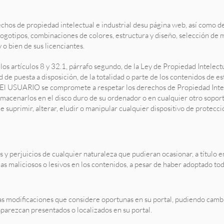
erechos de propiedad intelectual e industrial desu página web, así como d
 logotipos, combinaciones de colores, estructura y diseño, selección d
y o bien de sus licenciantes.
 los artículos 8 y 32.1, párrafo segundo, de la Ley de Propiedad Intelec
d de puesta a disposición, de la totalidad o parte de los contenidos de e
. El USUARIO se compromete a respetar los derechos de Propiedad Intelec
almacenarlos en el disco duro de su ordenador o en cualquier otro sopor
suprimir, alterar, eludir o manipular cualquier dispositivo de protecció
s y perjuicios de cualquier naturaleza que pudieran ocasionar, a título e
mas maliciosos o lesivos en los contenidos, a pesar de haber adoptado to
las modificaciones que considere oportunas en su portal, pudiendo cambia
aparezcan presentados o localizados en su portal.